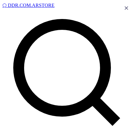
⬡
DDR.COM.AR
STORE
✕