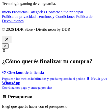
Tecnología gaming de vanguardia.
Inicio
Productos
Categorías
Contacto
Sitio principal
Política de privacidad
Términos y Condiciones
Política de
Devoluciones
© 2026 DDR Store · Diseño neon by DDR
✕
🛒
¿Cómo querés finalizar tu compra?
💳
Checkout de la tienda
📱
Pedir por
Pagás con los medios habilitados y queda registrado el pedido
WhatsApp
Coordinamos pago y entrega por chat
📄 Presupuesto
Elegí qué querés hacer con el presupuesto: