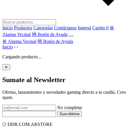
Inicio
Productos
Categorías
Contáctanos
Ingresá
Carrito
0
🚨
Alarma Vecinal
🆘 Botón de Ayuda
🚨 Alarma Vecinal
🆘 Botón de Ayuda
Inicio
›
›
Cargando producto...
✕
Sumate al
Newsletter
Ofertas, lanzamientos y novedades gaming directo a tu casilla. Cero
spam.
No completar
Suscribirme
⬡
DDR.COM.AR
STORE