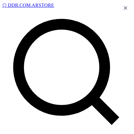
⬡
DDR.COM.AR
STORE
✕