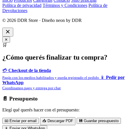
Inicio
Productos
Categorías
Contacto
Sitio principal
Política de privacidad
Términos y Condiciones
Política de
Devoluciones
© 2026 DDR Store · Diseño neon by DDR
✕
🛒
¿Cómo querés finalizar tu compra?
💳
Checkout de la tienda
📱
Pedir por
Pagás con los medios habilitados y queda registrado el pedido
WhatsApp
Coordinamos pago y entrega por chat
📄 Presupuesto
Elegí qué querés hacer con el presupuesto:
📧 Enviar por email
📥 Descargar PDF
💾 Guardar presupuesto
📱 Enviar por WhatsApp