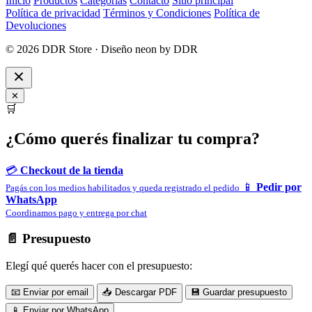
Inicio
Productos
Categorías
Contacto
Sitio principal
Política de privacidad
Términos y Condiciones
Política de
Devoluciones
© 2026 DDR Store · Diseño neon by DDR
✕
🛒
¿Cómo querés finalizar tu compra?
💳
Checkout de la tienda
📱
Pedir por
Pagás con los medios habilitados y queda registrado el pedido
WhatsApp
Coordinamos pago y entrega por chat
📄 Presupuesto
Elegí qué querés hacer con el presupuesto:
📧 Enviar por email
📥 Descargar PDF
💾 Guardar presupuesto
📱 Enviar por WhatsApp