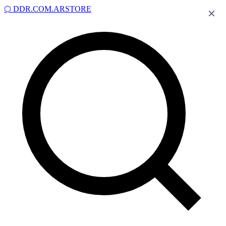
⬡
DDR.COM.AR
STORE
✕