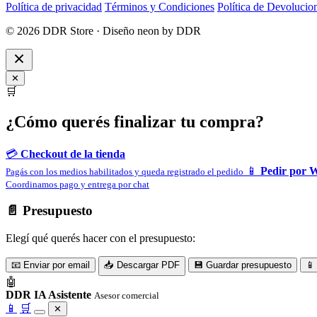
Política de privacidad
Términos y Condiciones
Política de Devolucio
© 2026 DDR Store · Diseño neon by DDR
✕
🛒
¿Cómo querés finalizar tu compra?
💳
Checkout de la tienda
📱
Pedir por 
Pagás con los medios habilitados y queda registrado el pedido
Coordinamos pago y entrega por chat
📄 Presupuesto
Elegí qué querés hacer con el presupuesto:
📧 Enviar por email
📥 Descargar PDF
💾 Guardar presupuesto
📱
🤖
DDR IA Asistente
Asesor comercial
📱
🛒
✕