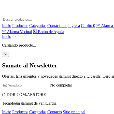
Inicio
Productos
Categorías
Contáctanos
Ingresá
Carrito
0
🚨 Alarma 
🚨 Alarma Vecinal
🆘 Botón de Ayuda
Inicio
›
›
Cargando producto...
✕
Sumate al
Newsletter
Ofertas, lanzamientos y novedades gaming directo a tu casilla. Cero 
No completar
⬡
DDR.COM.AR
STORE
Tecnología gaming de vanguardia.
Inicio
Productos
Categorías
Contacto
Sitio principal