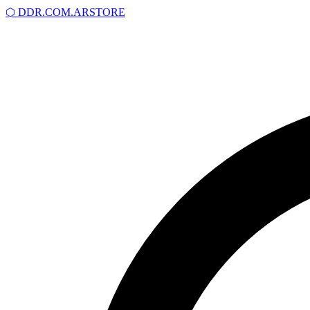
⬡
DDR.COM.AR
STORE