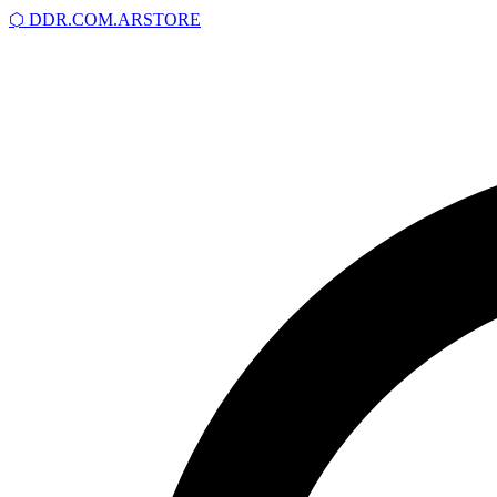
⬡
DDR.COM.AR
STORE