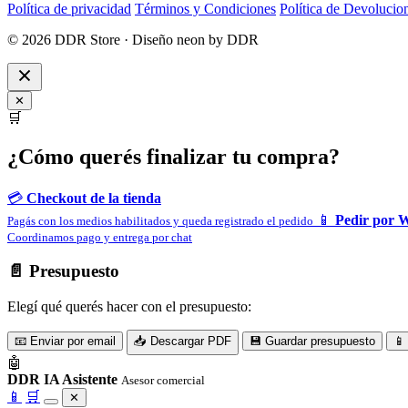
Política de privacidad
Términos y Condiciones
Política de Devolucio
© 2026 DDR Store · Diseño neon by DDR
✕
🛒
¿Cómo querés finalizar tu compra?
💳
Checkout de la tienda
📱
Pedir por 
Pagás con los medios habilitados y queda registrado el pedido
Coordinamos pago y entrega por chat
📄 Presupuesto
Elegí qué querés hacer con el presupuesto:
📧 Enviar por email
📥 Descargar PDF
💾 Guardar presupuesto
📱
🤖
DDR IA Asistente
Asesor comercial
📱
🛒
✕