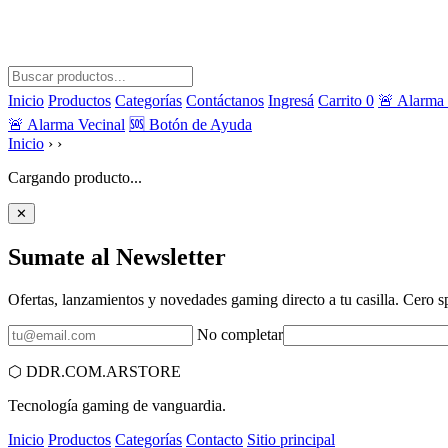
Inicio
Productos
Categorías
Contáctanos
Ingresá
Carrito
0
🚨 Alarma 
🚨 Alarma Vecinal
🆘 Botón de Ayuda
Inicio
›
›
Cargando producto...
✕
Sumate al
Newsletter
Ofertas, lanzamientos y novedades gaming directo a tu casilla. Cero 
No completar
⬡
DDR.COM.AR
STORE
Tecnología gaming de vanguardia.
Inicio
Productos
Categorías
Contacto
Sitio principal