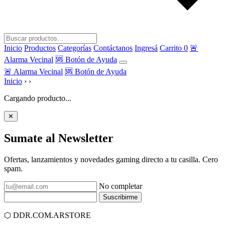
Inicio
Productos
Categorías
Contáctanos
Ingresá
Carrito
0
🚨
Alarma Vecinal
🆘 Botón de Ayuda
🚨 Alarma Vecinal
🆘 Botón de Ayuda
Inicio
›
›
Cargando producto...
✕
Sumate al
Newsletter
Ofertas, lanzamientos y novedades gaming directo a tu casilla. Cero
spam.
No completar
Suscribirme
⬡
DDR.COM.AR
STORE