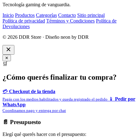
Tecnología gaming de vanguardia.
Inicio
Productos
Categorías
Contacto
Sitio principal
Política de privacidad
Términos y Condiciones
Política de
Devoluciones
© 2026 DDR Store · Diseño neon by DDR
✕
🛒
¿Cómo querés finalizar tu compra?
💳
Checkout de la tienda
📱
Pedir por
Pagás con los medios habilitados y queda registrado el pedido
WhatsApp
Coordinamos pago y entrega por chat
📄 Presupuesto
Elegí qué querés hacer con el presupuesto: