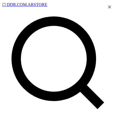
⬡
DDR.COM.AR
STORE
✕