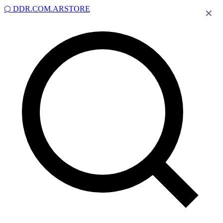
⬡
DDR.COM.AR
STORE
✕