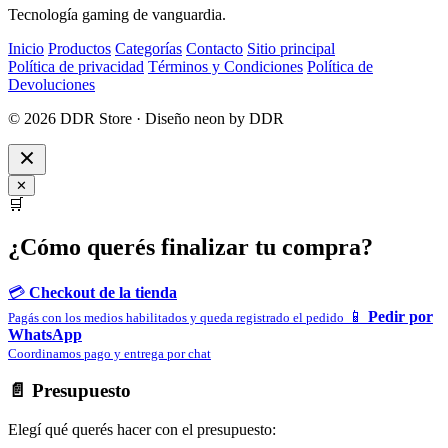
Tecnología gaming de vanguardia.
Inicio
Productos
Categorías
Contacto
Sitio principal
Política de privacidad
Términos y Condiciones
Política de
Devoluciones
© 2026 DDR Store · Diseño neon by DDR
✕
🛒
¿Cómo querés finalizar tu compra?
💳
Checkout de la tienda
📱
Pedir por
Pagás con los medios habilitados y queda registrado el pedido
WhatsApp
Coordinamos pago y entrega por chat
📄 Presupuesto
Elegí qué querés hacer con el presupuesto: