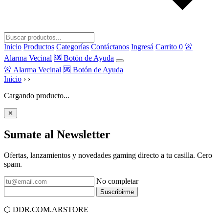
Inicio
Productos
Categorías
Contáctanos
Ingresá
Carrito
0
🚨
Alarma Vecinal
🆘 Botón de Ayuda
🚨 Alarma Vecinal
🆘 Botón de Ayuda
Inicio
›
›
Cargando producto...
✕
Sumate al
Newsletter
Ofertas, lanzamientos y novedades gaming directo a tu casilla. Cero
spam.
No completar
Suscribirme
⬡
DDR.COM.AR
STORE