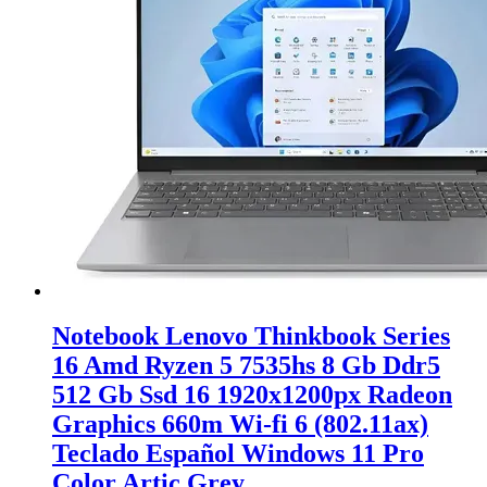
Notebook Lenovo Thinkbook Series
16 Amd Ryzen 5 7535hs 8 Gb Ddr5
512 Gb Ssd 16 1920x1200px Radeon
Graphics 660m Wi-fi 6 (802.11ax)
Teclado Español Windows 11 Pro
Color Artic Grey