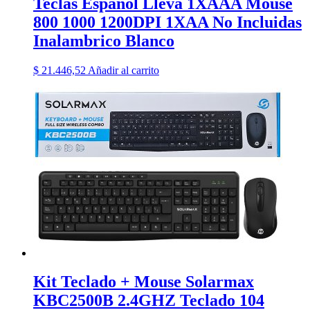
Teclas Espanol Lleva 1XAAA Mouse
800 1000 1200DPI 1XAA No Incluidas
Inalambrico Blanco
$
21.446,52
Añadir al carrito
Kit Teclado + Mouse Solarmax
KBC2500B 2.4GHZ Teclado 104