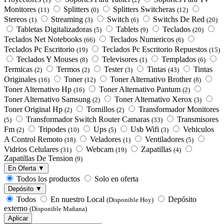
Monitores
Splitters
Splitters Switcheras
(11)
(0)
(12)
Stereos
Streaming
Switch
Switchs De Red
(1)
(3)
(6)
(20)
Tabletas Digitalizadoras
Tablets
Teclados
(5)
(9)
(20)
Teclados Net Notebooks
Teclados Numericos
(66)
(6)
Teclados Pc Escritorio
Teclados Pc Escritorio Repuestos
(19)
(15)
Teclados Y Mouses
Televisores
Templados
(8)
(1)
(6)
Termicas
Termos
Tester
Tintas
Tintas
(2)
(2)
(3)
(43)
Originales
Toner
Toner Alternativo Brother
(16)
(12)
(8)
Toner Alternativo Hp
Toner Alternativo Pantum
(16)
(2)
Toner Alternativo Samsung
Toner Alternativo Xerox
(2)
(3)
Toner Original Hp
Tornillos
Transformador Monitores
(2)
(2)
Transformador Switch Router Camaras
Transmisores
(5)
(33)
Fm
Tripodes
Ups
Usb Wifi
Vehiculos
(2)
(10)
(5)
(3)
A Control Remoto
Veladores
Ventiladores
(18)
(1)
(5)
Vidrios Celulares
Webcam
Zapatillas
(31)
(19)
(4)
Zapatillas De Tension
(9)
En Oferta ▼
Todos los productos
Solo en oferta
Depósito ▼
Todos
En nuestro Local
Depósito
(Disponible Hoy)
externo
(Disponible Mañana)
Aplicar