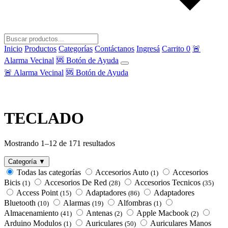
Inicio
Productos
Categorías
Contáctanos
Ingresá
Carrito
0
🚨
Alarma Vecinal
🆘 Botón de Ayuda
🚨 Alarma Vecinal
🆘 Botón de Ayuda
TECLADO
Ordenado
Mostrando 1–12 de 171 resultados
por
los
Categoría ▼
últimos
Todas las categorías
Accesorios Auto
Accesorios
(1)
Bicis
Accesorios De Red
Accesorios Tecnicos
(1)
(28)
(35)
Access Point
Adaptadores
Adaptadores
(15)
(86)
Bluetooth
Alarmas
Alfombras
(10)
(19)
(1)
Almacenamiento
Antenas
Apple Macbook
(41)
(2)
(2)
Arduino Modulos
Auriculares
Auriculares Manos
(1)
(50)