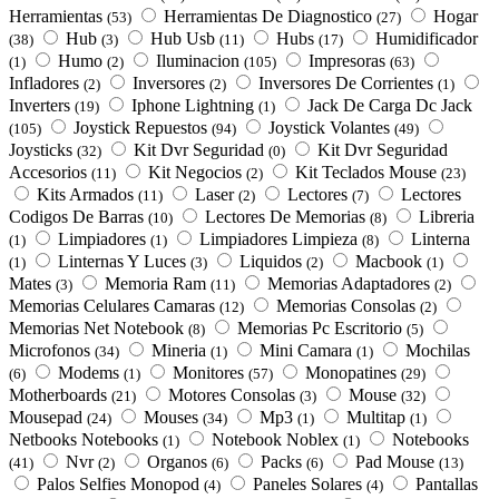
Herramientas
Herramientas De Diagnostico
Hogar
(53)
(27)
Hub
Hub Usb
Hubs
Humidificador
(38)
(3)
(11)
(17)
Humo
Iluminacion
Impresoras
(1)
(2)
(105)
(63)
Infladores
Inversores
Inversores De Corrientes
(2)
(2)
(1)
Inverters
Iphone Lightning
Jack De Carga Dc Jack
(19)
(1)
Joystick Repuestos
Joystick Volantes
(105)
(94)
(49)
Joysticks
Kit Dvr Seguridad
Kit Dvr Seguridad
(32)
(0)
Accesorios
Kit Negocios
Kit Teclados Mouse
(11)
(2)
(23)
Kits Armados
Laser
Lectores
Lectores
(11)
(2)
(7)
Codigos De Barras
Lectores De Memorias
Libreria
(10)
(8)
Limpiadores
Limpiadores Limpieza
Linterna
(1)
(1)
(8)
Linternas Y Luces
Liquidos
Macbook
(1)
(3)
(2)
(1)
Mates
Memoria Ram
Memorias Adaptadores
(3)
(11)
(2)
Memorias Celulares Camaras
Memorias Consolas
(12)
(2)
Memorias Net Notebook
Memorias Pc Escritorio
(8)
(5)
Microfonos
Mineria
Mini Camara
Mochilas
(34)
(1)
(1)
Modems
Monitores
Monopatines
(6)
(1)
(57)
(29)
Motherboards
Motores Consolas
Mouse
(21)
(3)
(32)
Mousepad
Mouses
Mp3
Multitap
(24)
(34)
(1)
(1)
Netbooks Notebooks
Notebook Noblex
Notebooks
(1)
(1)
Nvr
Organos
Packs
Pad Mouse
(41)
(2)
(6)
(6)
(13)
Palos Selfies Monopod
Paneles Solares
Pantallas
(4)
(4)