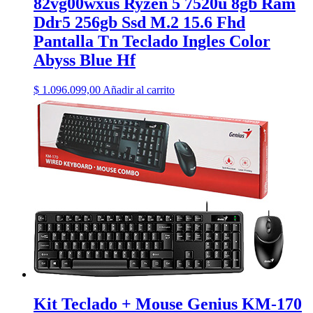
82vg00wxus Ryzen 5 7520u 8gb Ram
Ddr5 256gb Ssd M.2 15.6 Fhd
Pantalla Tn Teclado Ingles Color
Abyss Blue Hf
$
1.096.099,00
Añadir al carrito
Kit Teclado + Mouse Genius KM-170