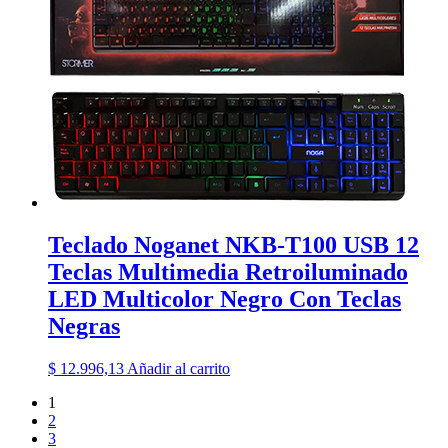
Teclado Noganet NKB-T100 USB 12
Teclas Multimedia Retroiluminado
LED Multicolor Negro Con Teclas
Negras
$
12.996,13
Añadir al carrito
1
2
3