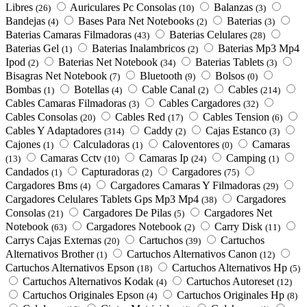
Libres
Auriculares Pc Consolas
Balanzas
(26)
(10)
(3)
Bandejas
Bases Para Net Notebooks
Baterias
(4)
(2)
(3)
Baterias Camaras Filmadoras
Baterias Celulares
(43)
(28)
Baterias Gel
Baterias Inalambricos
Baterias Mp3 Mp4
(1)
(2)
Ipod
Baterias Net Notebook
Baterias Tablets
(2)
(34)
(3)
Bisagras Net Notebook
Bluetooth
Bolsos
(7)
(9)
(0)
Bombas
Botellas
Cable Canal
Cables
(1)
(4)
(2)
(214)
Cables Camaras Filmadoras
Cables Cargadores
(3)
(32)
Cables Consolas
Cables Red
Cables Tension
(20)
(17)
(6)
Cables Y Adaptadores
Caddy
Cajas Estanco
(314)
(2)
(3)
Cajones
Calculadoras
Caloventores
Camaras
(1)
(1)
(0)
Camaras Cctv
Camaras Ip
Camping
(13)
(10)
(24)
(1)
Candados
Capturadoras
Cargadores
(1)
(2)
(75)
Cargadores Bms
Cargadores Camaras Y Filmadoras
(4)
(29)
Cargadores Celulares Tablets Gps Mp3 Mp4
Cargadores
(38)
Consolas
Cargadores De Pilas
Cargadores Net
(21)
(5)
Notebook
Cargadores Notebook
Carry Disk
(63)
(2)
(11)
Carrys Cajas Externas
Cartuchos
Cartuchos
(20)
(39)
Alternativos Brother
Cartuchos Alternativos Canon
(1)
(12)
Cartuchos Alternativos Epson
Cartuchos Alternativos Hp
(18)
(5)
Cartuchos Alternativos Kodak
Cartuchos Autoreset
(4)
(12)
Cartuchos Originales Epson
Cartuchos Originales Hp
(4)
(8)