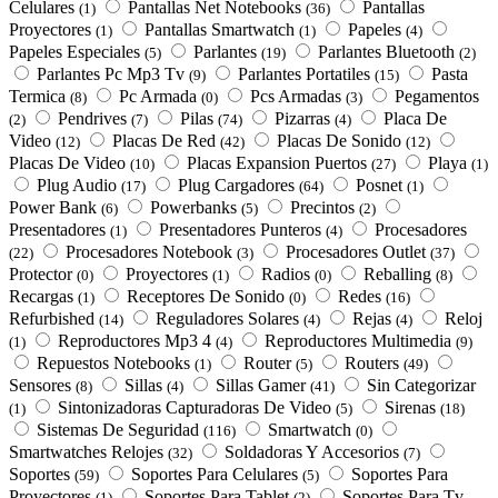
Celulares
Pantallas Net Notebooks
Pantallas
(1)
(36)
Proyectores
Pantallas Smartwatch
Papeles
(1)
(1)
(4)
Papeles Especiales
Parlantes
Parlantes Bluetooth
(5)
(19)
(2)
Parlantes Pc Mp3 Tv
Parlantes Portatiles
Pasta
(9)
(15)
Termica
Pc Armada
Pcs Armadas
Pegamentos
(8)
(0)
(3)
Pendrives
Pilas
Pizarras
Placa De
(2)
(7)
(74)
(4)
Video
Placas De Red
Placas De Sonido
(12)
(42)
(12)
Placas De Video
Placas Expansion Puertos
Playa
(10)
(27)
(1)
Plug Audio
Plug Cargadores
Posnet
(17)
(64)
(1)
Power Bank
Powerbanks
Precintos
(6)
(5)
(2)
Presentadores
Presentadores Punteros
Procesadores
(1)
(4)
Procesadores Notebook
Procesadores Outlet
(22)
(3)
(37)
Protector
Proyectores
Radios
Reballing
(0)
(1)
(0)
(8)
Recargas
Receptores De Sonido
Redes
(1)
(0)
(16)
Refurbished
Reguladores Solares
Rejas
Reloj
(14)
(4)
(4)
Reproductores Mp3 4
Reproductores Multimedia
(1)
(4)
(9)
Repuestos Notebooks
Router
Routers
(1)
(5)
(49)
Sensores
Sillas
Sillas Gamer
Sin Categorizar
(8)
(4)
(41)
Sintonizadoras Capturadoras De Video
Sirenas
(1)
(5)
(18)
Sistemas De Seguridad
Smartwatch
(116)
(0)
Smartwatches Relojes
Soldadoras Y Accesorios
(32)
(7)
Soportes
Soportes Para Celulares
Soportes Para
(59)
(5)
Proyectores
Soportes Para Tablet
Soportes Para Tv
(1)
(2)