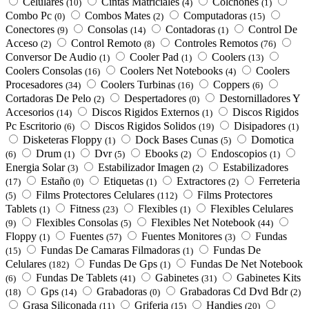
Celulares
Cintas Matriciales
Colchones
(10)
(4)
(1)
Combo Pc
Combos Mates
Computadoras
(0)
(2)
(15)
Conectores
Consolas
Contadoras
Control De
(9)
(14)
(1)
Acceso
Control Remoto
Controles Remotos
(2)
(8)
(76)
Conversor De Audio
Cooler Pad
Coolers
(1)
(1)
(13)
Coolers Consolas
Coolers Net Notebooks
Coolers
(16)
(4)
Procesadores
Coolers Turbinas
Coppers
(34)
(16)
(6)
Cortadoras De Pelo
Despertadores
Destornilladores Y
(2)
(0)
Accesorios
Discos Rigidos Externos
Discos Rigidos
(14)
(1)
Pc Escritorio
Discos Rigidos Solidos
Disipadores
(6)
(19)
(1)
Disketeras Floppy
Dock Bases Cunas
Domotica
(1)
(5)
Drum
Dvr
Ebooks
Endoscopios
(6)
(1)
(5)
(2)
(1)
Energia Solar
Estabilizador Imagen
Estabilizadores
(3)
(2)
Estaño
Etiquetas
Extractores
Ferreteria
(17)
(0)
(1)
(2)
Films Protectores Celulares
Films Protectores
(5)
(112)
Tablets
Fitness
Flexibles
Flexibles Celulares
(1)
(23)
(1)
Flexibles Consolas
Flexibles Net Notebook
(9)
(5)
(44)
Floppy
Fuentes
Fuentes Monitores
Fundas
(1)
(57)
(3)
Fundas De Camaras Filmadoras
Fundas De
(15)
(1)
Celulares
Fundas De Gps
Fundas De Net Notebook
(182)
(1)
Fundas De Tablets
Gabinetes
Gabinetes Kits
(6)
(41)
(31)
Gps
Grabadoras
Grabadoras Cd Dvd Bdr
(18)
(14)
(0)
(2)
Grasa Siliconada
Griferia
Handies
(11)
(15)
(20)