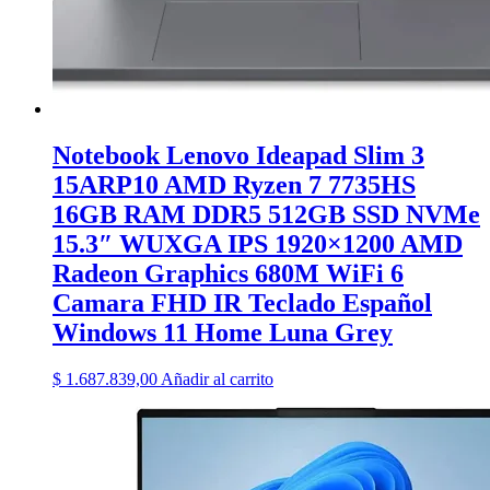
Notebook Lenovo Ideapad Slim 3
15ARP10 AMD Ryzen 7 7735HS
16GB RAM DDR5 512GB SSD NVMe
15.3″ WUXGA IPS 1920×1200 AMD
Radeon Graphics 680M WiFi 6
Camara FHD IR Teclado Español
Windows 11 Home Luna Grey
$
1.687.839,00
Añadir al carrito