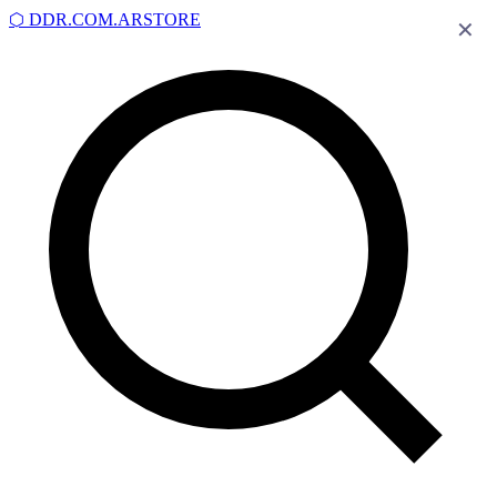
⬡
DDR.COM.AR
STORE
✕