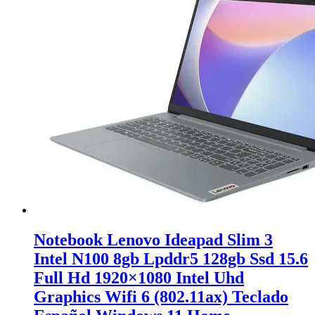
Notebook Lenovo Ideapad Slim 3
Intel N100 8gb Lpddr5 128gb Ssd 15.6
Full Hd 1920×1080 Intel Uhd
Graphics Wifi 6 (802.11ax) Teclado