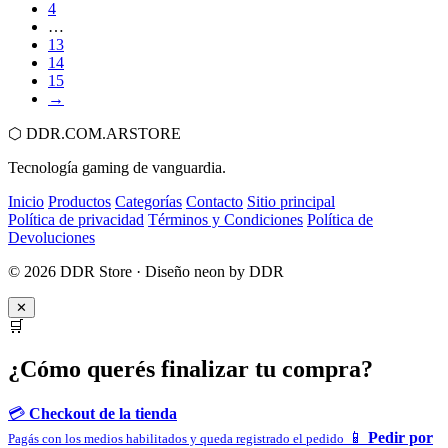
4
…
13
14
15
→
⬡
DDR.COM.AR
STORE
Tecnología gaming de vanguardia.
Inicio
Productos
Categorías
Contacto
Sitio principal
Política de privacidad
Términos y Condiciones
Política de
Devoluciones
© 2026 DDR Store · Diseño neon by DDR
✕
🛒
¿Cómo querés finalizar tu compra?
💳
Checkout de la tienda
📱
Pedir por
Pagás con los medios habilitados y queda registrado el pedido