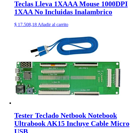
Teclas Lleva 1XAAA Mouse 1000DPI
1XAA No Incluidas Inalambrico
$
17.508,18
Añadir al carrito
Tester Teclado Netbook Notebook
Ultrabook AK15 Incluye Cable Micro
USB