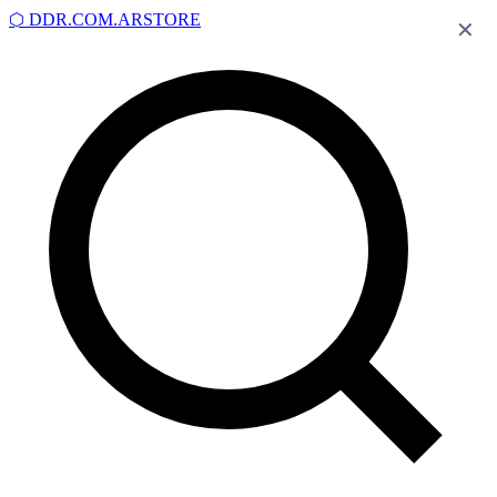
⬡
DDR.COM.AR
STORE
✕